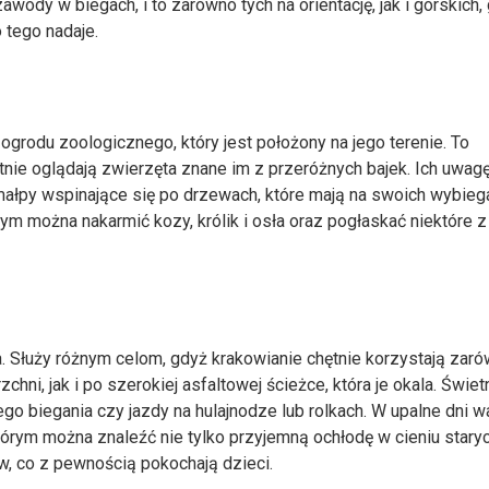
ody w biegach, i to zarówno tych na orientację, jak i górskich,
 tego nadaje.
grodu zoologicznego, który jest położony na jego terenie. To
ętnie oglądają zwierzęta znane im z przeróżnych bajek. Ich uwag
małpy wspinające się po drzewach, które mają na swoich wybieg
ym można nakarmić kozy, królik i osła oraz pogłaskać niektóre z
a. Służy różnym celom, gdyż krakowianie chętnie korzystają zar
hni, jak i po szerokiej asfaltowej ścieżce, która je okala. Świet
go biegania czy jazdy na hulajnodze lub rolkach. W upalne dni w
órym można znaleźć nie tylko przyjemną ochłodę w cieniu stary
w, co z pewnością pokochają dzieci.