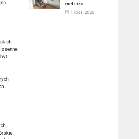
jsc
metrażu
1 lipca, 2026
ńskich
wiosenne
zbyt
rych
ch
ych
órskie.