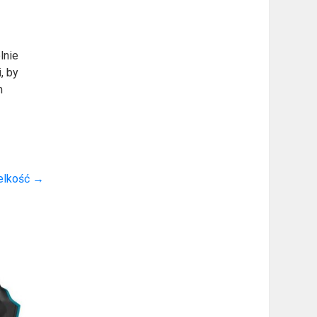
lnie
, by
m
ielkość
→