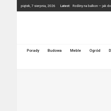
Skip
piątek, 7 sierpnia, 2026
Latest:
Rośliny na balkon — jak 
to
Styl boho we wnętrzach —
content
Grzejniki dekoracyjne — p
Zmywarka do małej kuchni
Turbosprężarki Holset – d
Porady
Budowa
Meble
Ogród
D