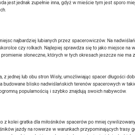
a jest jednak zupełnie inna, gdyż w mieście tym jest sporo mie
ch.
iejsc najbardziej lubianych przez spacerowiczów. Na nadwiśla
korolce czy rolkach. Najlepiej sprawdza się to jako miejsce na 
 promienie słoneczne, których w tych okresach jeszcze nie ma 
, z jednej lub obu stron Wisły, umożliwiając spacer długości dob
nia budowane blisko nadwiślańskich terenów spacerowych w taki
ogromną popularnością i szybko znajdują swoich nabywców.
o z kolei gratka dla miłośników spacerów po mniej cywilizowan
ośników jazdy na rowerze w warunkach przypominających trasy g