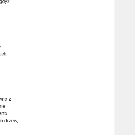
 gdyż
ę
ach.
ówno z
nie
arto
ch drzew,