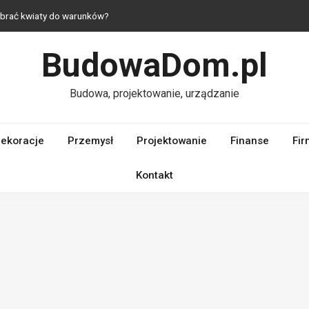
dobrać kwiaty do warunków?
 jak urządzić mieszkanie z duszą?
BudowaDom.pl
raktyczne i estetyczne rozwiązania do domu
 — komfort nawet na niewielkim metrażu
Budowa, projektowanie, urządzanie
laczego ich jakość ma kluczowe znaczenie dla wydajności silnika?
ekoracje
Przemysł
Projektowanie
Finanse
Fir
Kontakt