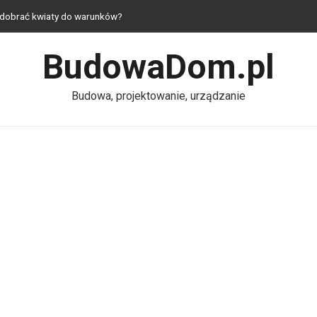
k dobrać kwiaty do warunków?
 — jak urządzić mieszkanie z duszą?
BudowaDom.pl
— praktyczne i estetyczne rozwiązania do domu
hni — komfort nawet na niewielkim metrażu
Budowa, projektowanie, urządzanie
– dlaczego ich jakość ma kluczowe znaczenie dla wydajności silnika?