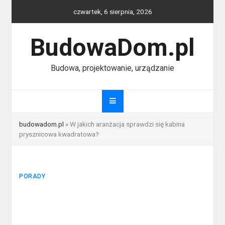
Skip
czwartek, 6 sierpnia, 2026
to
content
BudowaDom.pl
Budowa, projektowanie, urządzanie
budowadom.pl
»
W jakich aranżacja sprawdzi się kabina
prysznicowa kwadratowa?
PORADY