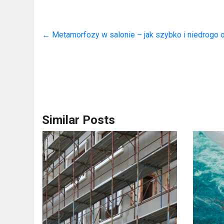
←
Metamorfozy w salonie – jak szybko i niedrogo 
Similar Posts