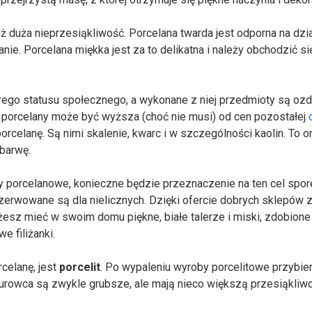
też duża nieprzesiąkliwość. Porcelana twarda jest odporna na dzi
e. Porcelana miękka jest za to delikatna i należy obchodzić się
ego statusu społecznego, a wykonane z niej przedmioty są oz
z porcelany może być wyższa (choć nie musi) od cen pozostałej
rcelanę. Są nimi skalenie, kwarc i w szczególności kaolin. To on
 barwę.
y porcelanowe, konieczne będzie przeznaczenie na ten cel spore
ezerwowane są dla nielicznych. Dzięki ofercie dobrych sklepów 
esz mieć w swoim domu piękne, białe talerze i miski, zdobione
e filiżanki.
celanę, jest
porcelit
. Po wypaleniu wyroby porcelitowe przybier
surowca są zwykle grubsze, ale mają nieco większą przesiąkliw