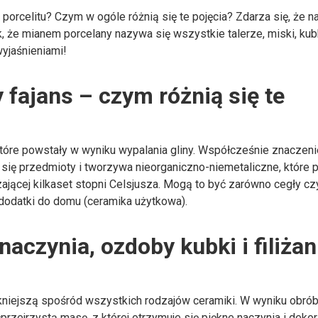
 porcelitu? Czym w ogóle różnią się te pojęcia? Zdarza się, że 
k, że mianem porcelany nazywa się wszystkie talerze, miski, kubk
wyjaśnieniami!
 fajans – czym różnią się te
tóre powstały w wyniku wypalania gliny. Współcześnie znaczeni
a się przedmioty i tworzywa nieorganiczno-niemetaliczne, które 
ającej kilkaset stopni Celsjusza. Mogą to być zarówno cegły cz
 dodatki do domu (ceramika użytkowa).
naczynia, ozdoby kubki i filiżan
iękniejszą spośród wszystkich rodzajów ceramiki. W wyniku obrób
łprzejrzystą masę, z której otrzymuje się piękne naczynia i dekor