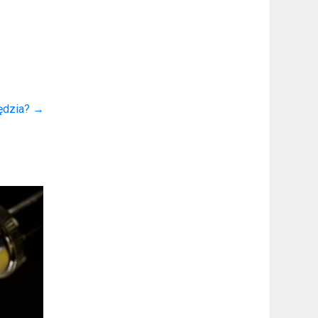
ędzia?
→