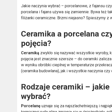
Jakie naczynia wybrać – porcelanowe, z fajansu czy
porcelana i fajans używa się zamiennie. Bywa też ta
filiżanki ceramiczne. Brzmi niejasno? Spieszymy z 
Ceramika a porcelana czy
pojęcia?
Ceramiką
zwykło się nazywać wszystkie wyroby, k
pojęcia jest znacznie szersze – do ceramiki zalicz
w wyniku obróbki cieplnej w temperaturze przekracz
(ceramika budowlana), jak i wszystkie naczynia czy
Rodzaje ceramiki – jakie 
wybrać?
Porcelanę
uznaje się za najszlachetniejszą i najp
termicznej ruda glina zmienia się w śnieżnobiałą, pó