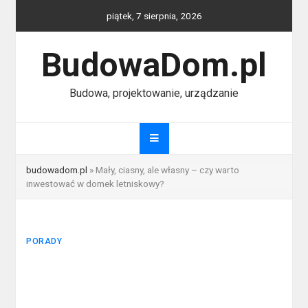
Skip
piątek, 7 sierpnia, 2026
to
content
BudowaDom.pl
Budowa, projektowanie, urządzanie
budowadom.pl
»
Mały, ciasny, ale własny – czy warto
inwestować w domek letniskowy?
PORADY