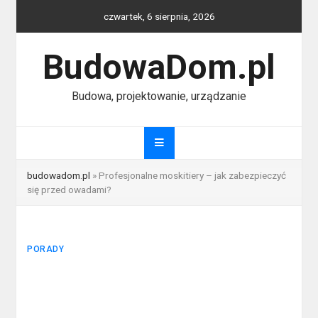
Skip
czwartek, 6 sierpnia, 2026
to
content
BudowaDom.pl
Budowa, projektowanie, urządzanie
budowadom.pl
»
Profesjonalne moskitiery – jak zabezpieczyć
się przed owadami?
PORADY