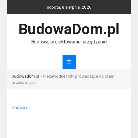
Skip
sobota, 8 sierpnia, 2026
to
content
BudowaDom.pl
Budowa, projektowanie, urządzanie
budowadom.pl
»
Niezawodne rolki prowadzące do bram
przesuwnych
PORADY