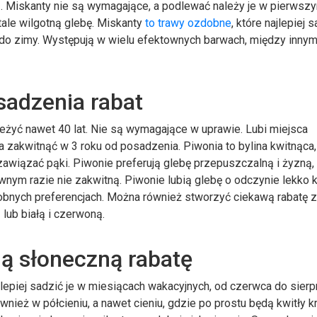
ią. Miskanty nie są wymagające, a podlewać należy je w pierwszy
tale wilgotną glebę. Miskanty
to trawy ozdobne
, które najlepiej 
do zimy. Występują w wielu efektownych barwach, między innym
sadzenia rabat
zeżyć nawet 40 lat. Nie są wymagające w uprawie. Lubi miejsca
a zakwitnąć w 3 roku od posadzenia. Piwonia to bylina kwitnąca,
zawiązać pąki. Piwonie preferują glebę przepuszczalną i żyzną, 
iwnym razie nie zakwitną. Piwonie lubią glebę o odczynie lekko
dobnych preferencjach. Można również stworzyć ciekawą rabatę 
 lub białą i czerwoną.
dą słoneczną rabatę
lepiej sadzić je w miesiącach wakacyjnych, od czerwca do sierpn
ież w półcieniu, a nawet cieniu, gdzie po prostu będą kwitły kr