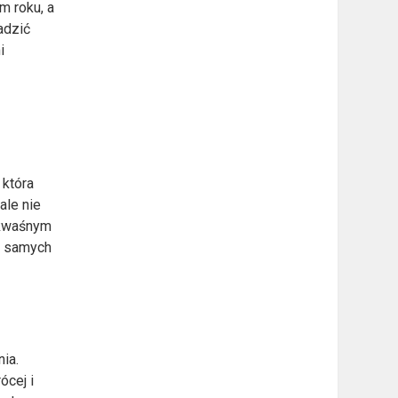
m roku, a
sadzić
i
 która
ale nie
 kwaśnym
z samych
ia.
ócej i