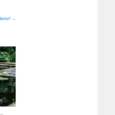
u domu?
→