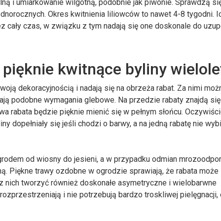
lną i umiarkowanie wilgotną, podobnie jak piwonie. Sprawdzą si
jednorocznych. Okres kwitnienia liliowców to nawet 4-8 tygodni. I
zez cały czas, w związku z tym nadają się one doskonale do uzup
pięknie kwitnące byliny wielole
swoją dekoracyjnością i nadają się na obrzeża rabat. Za nimi moż
mają podobne wymagania glebowe. Na przedzie rabaty znajdą się 
orowa rabata będzie pięknie mienić się w pełnym słońcu. Oczywiśc
ny dopełniały się jeśli chodzi o barwy, a na jedną rabatę nie wyb
ogrodem od wiosny do jesieni, a w przypadku odmian mrozoodpor
mą. Piękne trawy ozdobne w ogrodzie sprawiają, że rabata może
 z nich tworzyć również doskonałe asymetryczne i wielobarwne
ozprzestrzeniają i nie potrzebują bardzo troskliwej pielęgnacji,