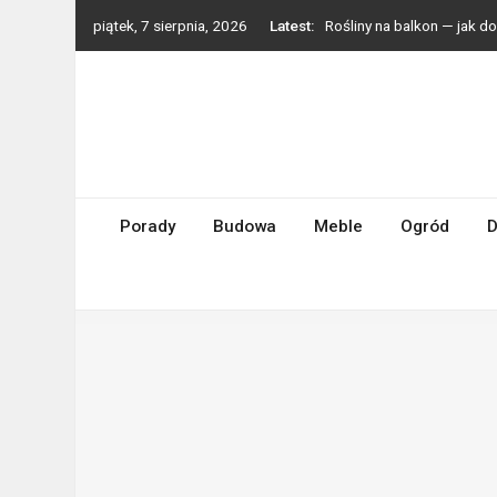
Skip
piątek, 7 sierpnia, 2026
Latest:
Rośliny na balkon — jak 
to
Styl boho we wnętrzach —
content
Grzejniki dekoracyjne — p
Zmywarka do małej kuchni
Turbosprężarki Holset – d
Porady
Budowa
Meble
Ogród
D