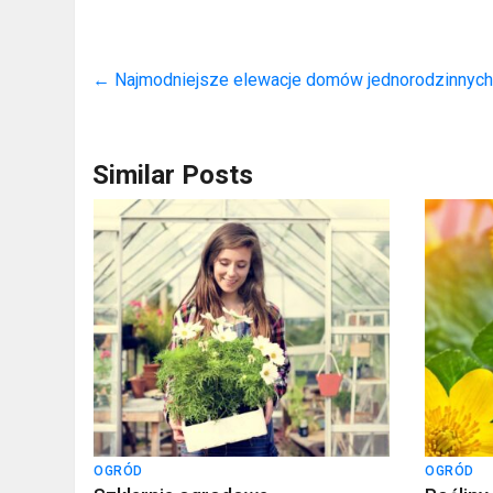
←
Najmodniejsze elewacje domów jednorodzinnyc
Similar Posts
OGRÓD
OGRÓD