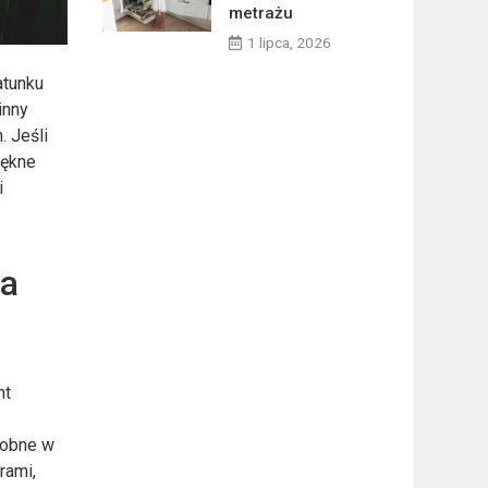
metrażu
1 lipca, 2026
atunku
inny
. Jeśli
iękne
i
na
nt
dobne w
rami,