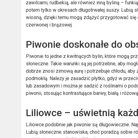
zawilcami, rudbekią, ale również inną byliną – funk
potem tylko w okresach długotrwałej suszy. Lubią s
wiosną, dzięki temu mogą zdążyć przygotować się 
czerwonej i brązowej.
Piwonie doskonałe do ob
Piwonie to jedne z kwitnących bylin, które mogą pr
słoneczne. Takie warunki są jej potrzebne, aby mogł
dobrze znosi zimową aurę i potrzebuje chłodu, aby 
podmokłą. Należy je zasadzić płytko, gdyż w przec
lub zasadowym i można je sadzić z roślinami o po
piwonii, stosując kontrastujące barwy, białą i różową
Liliowce – uświetnią każ
Liliowce podobnie jak piwonie są długowieczne. Naj
Lubią słoneczne stanowiska, choć poradzą sobie równ