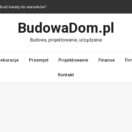
dobrać kwiaty do warunków?
 jak urządzić mieszkanie z duszą?
BudowaDom.pl
raktyczne i estetyczne rozwiązania do domu
 — komfort nawet na niewielkim metrażu
Budowa, projektowanie, urządzanie
laczego ich jakość ma kluczowe znaczenie dla wydajności silnika?
ekoracje
Przemysł
Projektowanie
Finanse
Fir
Kontakt