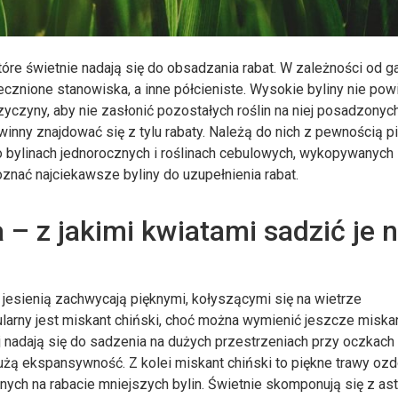
które świetnie nadają się do obsadzania rabat. W zależności od g
necznione stanowiska, a inne półcieniste. Wysokie byliny nie pow
zyczyny, aby nie zasłonić pozostałych roślin na niej posadzonych
winny znajdować się z tylu rabaty. Należą do nich z pewnością p
o bylinach jednorocznych i roślinach cebulowych, wykopywanych 
znać najciekawsze byliny do uzupełnienia rabat.
– z jakimi kwiatami sadzić je 
e jesienią zachwycają pięknymi, kołyszącymi się na wietrze
larny jest miskant chiński, choć można wymienić jeszcze miska
j nadają się do sadzenia na dużych przestrzeniach przy oczkach
dużą ekspansywność. Z kolei miskant chiński to piękne trawy oz
nych na rabacie mniejszych bylin. Świetnie skomponują się z ast