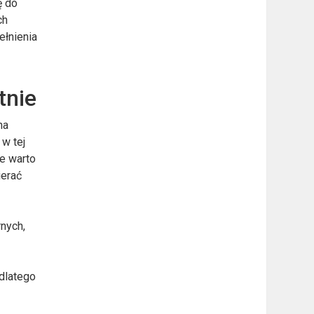
ę do
ch
ełnienia
tnie
na
w tej
ie warto
ierać
nych,
 dlatego