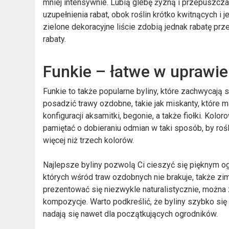
mniej intensywnie. Lubią glebę żyzną i przepuszcza
uzupełnienia rabat, obok roślin krótko kwitnących i 
zielone dekoracyjne liście zdobią jednak rabatę pr
rabaty.
Funkie – łatwe w uprawie 
Funkie to także popularne byliny, które zachwycają 
posadzić trawy ozdobne, takie jak miskanty, które 
konfiguracji aksamitki, begonie, a także fiołki. Kol
pamiętać o dobieraniu odmian w taki sposób, by rośli
więcej niż trzech kolorów.
Najlepsze byliny pozwolą Ci cieszyć się pięknym 
których wśród traw ozdobnych nie brakuje, także zi
prezentować się niezwykle naturalistycznie, można
kompozycje. Warto podkreślić, że byliny szybko się r
nadają się nawet dla początkujących ogrodników.