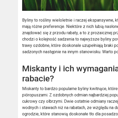
Byliny to rośliny wieloletnie i raczej ekspansywne, 
mają różne preferencje. Niektóre z nich lubią nasło
znajdować się z przodu rabaty, a to z prozaicznej pr
chodzi o kolejność sadzenia to najwyższe byliny po
trawy ozdobne, które doskonale uzupełniają braki p
sadzonych następnie na innym stanowisku. Warto po
Miskanty i ich wymagania 
rabacie?
Miskanty to bardzo popularne byliny kwitnące, któr
pióropuszami. Z ozdobnych odmian najbardziej popu
cukrowy czy olbrzymi. Dwie ostatnie odmiany racze
wodnych i stawach niż na rabatach, ze względu na 
ogrodzie, które stanowią doskonałe tło dla posadzo