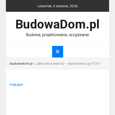
Skip
czwartek, 6 sierpnia, 2026
to
content
BudowaDom.pl
Budowa, projektowanie, urządzanie
budowadom.pl
»
Jakie okna wybrać – aluminiowe czy PCV?
PORADY