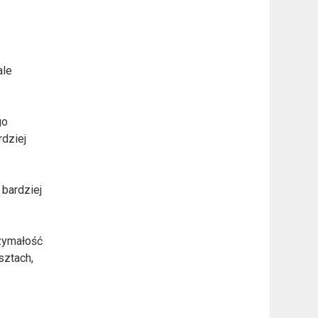
ale
go
rdziej
 bardziej
rzymałość
sztach,