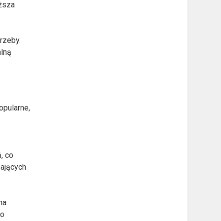
yższa
rzeby.
alną
opularne,
, co
bających
na
wo