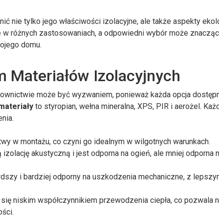
ć nie tylko jego właściwości izolacyjne, ale także aspekty ekol
ce w różnych zastosowaniach, a odpowiedni wybór może znaczą
wojego domu.
 Materiałów Izolacyjnych
downictwie może być wyzwaniem, ponieważ każda opcja dostęp
materiały
to styropian, wełna mineralna, XPS, PIR i aerożel. Każ
enia.
łatwy w montażu, co czyni go idealnym w wilgotnych warunkach.
zolację akustyczną i jest odporna na ogień, ale mniej odporna 
dszy i bardziej odporny na uszkodzenia mechaniczne, z lepszy
 się niskim współczynnikiem przewodzenia ciepła, co pozwala 
ści.