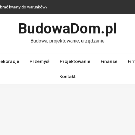
dobrać kwiaty do warunków?
 jak urządzić mieszkanie z duszą?
BudowaDom.pl
raktyczne i estetyczne rozwiązania do domu
 — komfort nawet na niewielkim metrażu
Budowa, projektowanie, urządzanie
laczego ich jakość ma kluczowe znaczenie dla wydajności silnika?
ekoracje
Przemysł
Projektowanie
Finanse
Fir
Kontakt