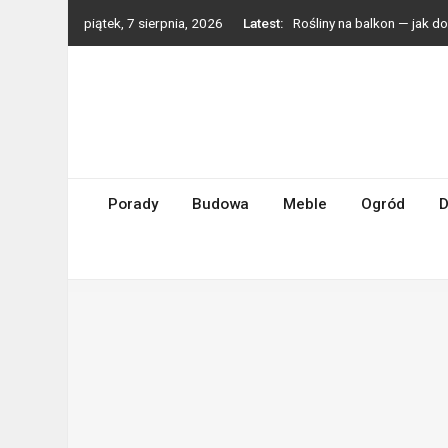
Skip
piątek, 7 sierpnia, 2026
Latest:
Rośliny na balkon — jak 
to
Styl boho we wnętrzach —
content
Grzejniki dekoracyjne — p
Zmywarka do małej kuchni
Turbosprężarki Holset – d
Porady
Budowa
Meble
Ogród
D