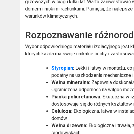
grzewczych w ciągu kilku lat. Warto zainwestować w
domem i niskimi rachunkami. Pamiętaj, że najlepsze 
warunków klimatycznych.
Rozpoznawanie różnorodn
Wybór odpowiedniego materiału izolacyjnego jest kl
których każda ma swoje unikalne cechy i zastosowan
Styropian
:
Lekki i łatwy w montażu, co
podatny na uszkodzenia mechaniczne i
Wełna mineralna:
Zapewnia doskonałą i
Ograniczona odporność na wilgoć może
Pianka poliuretanowa:
Skuteczna w iz
dostosowuje się do różnych kształtów i
Celuloza:
Ekologiczna, łatwa w instala
domów.
Wełna drzewna:
Ekologiczna i trwała, 
środowiskach.