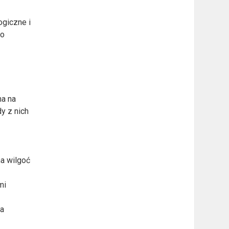
ogiczne i
co
na na
dy z nich
na wilgoć
mi
na