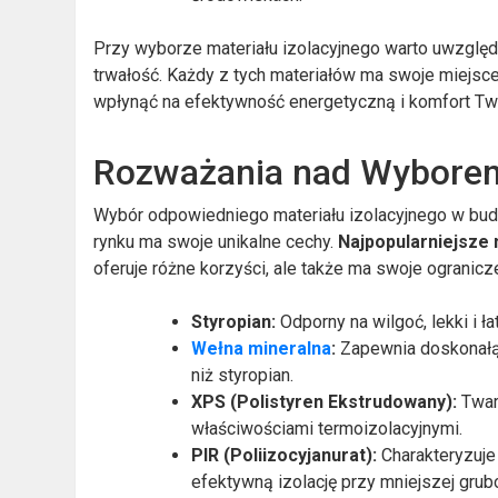
Przy wyborze materiału izolacyjnego warto uwzględni
trwałość. Każdy z tych materiałów ma swoje miejs
wpłynąć na efektywność energetyczną i komfort T
Rozważania nad Wyborem
Wybór odpowiedniego materiału izolacyjnego w bu
rynku ma swoje unikalne cechy.
Najpopularniejsze 
oferuje różne korzyści, ale także ma swoje ogranicz
Styropian:
Odporny na wilgoć, lekki i 
Wełna mineralna
:
Zapewnia doskonałą i
niż styropian.
XPS (Polistyren Ekstrudowany):
Twar
właściwościami termoizolacyjnymi.
PIR (Poliizocyjanurat):
Charakteryzuje
efektywną izolację przy mniejszej grubo