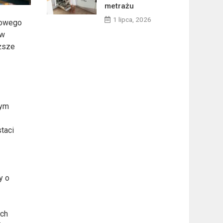
metrażu
1 lipca, 2026
mowego
 w
iższe
tym
taci
y o
ach