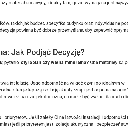
jszy materiał izolacyjny, idealny tam, gdzie wymagana jest najw
ków, takich jak budżet, specyfika budynku oraz indywidualne pot
 decyzja powinna być dobrze przemyślana, aby zapewnić optym
na: Jak Podjąć Decyzję?
ię pytanie:
styropian czy wełna mineralna?
Oba materiały są p
łatwia instalację. Jego odporność na wilgoć czyni go idealnym w
ralna
oferuje lepszą izolację akustyczną i jest odporna na ogień
 również bardziej ekologiczna, co może być ważne dla osób d
priorytetów. Jeśli zależy Ci na łatwości instalacji i odporności 
ast jeśli priorytetem jest izolacja akustyczna i bezpieczeńst