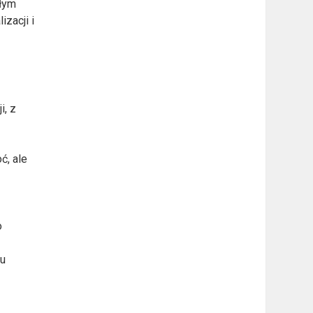
płym
zacji i
i, z
ć, ale
o
lu