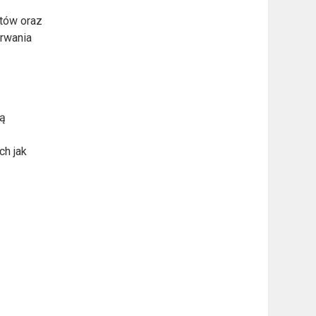
tów oraz
trwania
ją
ch jak