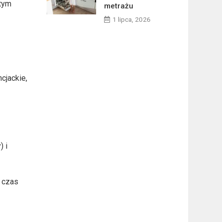
 tym
metrażu
1 lipca, 2026
cjackie,
) i
h czas