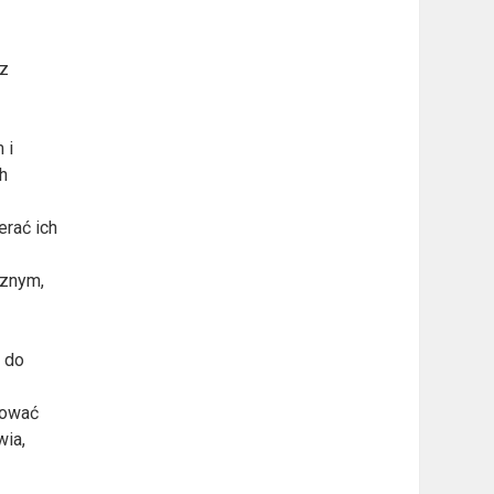
az
 i
h
erać ich
cznym,
w
c do
łtować
wia,