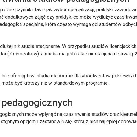
óżne czynniki, takie jak wybór specjalizacji, praktyki zawodow
ać dodatkowych zajęć czy praktyk, co może wydłużyć czas trwan
 pedagogika specjalna, która często wymaga od studentów odbyc
łużej niż studia stacjonarne. W przypadku studiów licencjackich
oku
(7 semestrów), a studia magisterskie niestacjonarne trwają
2
lnie oferują tzw. studia
skrócone
dla absolwentów pokrewnyc
w może być krótszy niż w standardowym programie.
h pedagogicznych
gogicznych może wpłynąć na czas trwania studiów oraz kierune
tępnym opcjom i zastanowić się, która z nich najlepiej odpowi