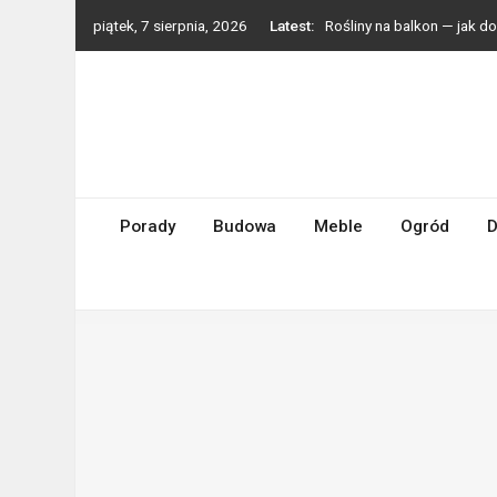
Skip
piątek, 7 sierpnia, 2026
Latest:
Rośliny na balkon — jak 
to
Styl boho we wnętrzach —
content
Grzejniki dekoracyjne — p
Zmywarka do małej kuchni
Turbosprężarki Holset – d
Porady
Budowa
Meble
Ogród
D