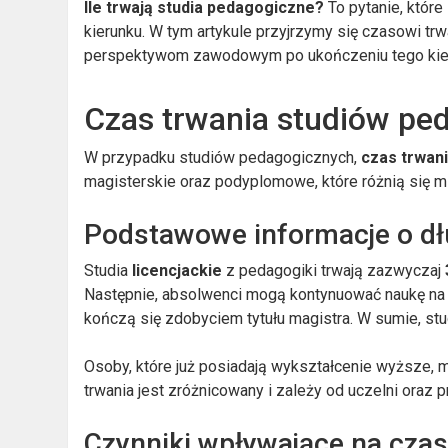
Ile trwają studia pedagogiczne?
To pytanie, któr
kierunku. W tym artykule przyjrzymy się czasowi t
perspektywom zawodowym po ukończeniu tego kier
Czas trwania studiów pe
W przypadku studiów pedagogicznych,
czas trwan
magisterskie oraz podyplomowe, które różnią się 
Podstawowe informacje o dł
Studia
licencjackie
z pedagogiki trwają zazwyczaj
Następnie, absolwenci mogą kontynuować naukę na
kończą się zdobyciem tytułu magistra. W sumie, studi
Osoby, które już posiadają wykształcenie wyższe,
trwania jest zróżnicowany i zależy od uczelni oraz
Czynniki wpływające na cza