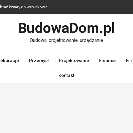
dobrać kwiaty do warunków?
 jak urządzić mieszkanie z duszą?
BudowaDom.pl
raktyczne i estetyczne rozwiązania do domu
 — komfort nawet na niewielkim metrażu
Budowa, projektowanie, urządzanie
laczego ich jakość ma kluczowe znaczenie dla wydajności silnika?
ekoracje
Przemysł
Projektowanie
Finanse
Fir
Kontakt