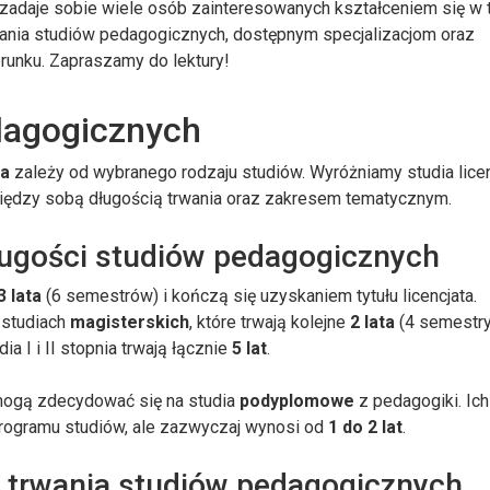
e zadaje sobie wiele osób zainteresowanych kształceniem się w
rwania studiów pedagogicznych, dostępnym specjalizacjom oraz
unku. Zapraszamy do lektury!
dagogicznych
ia
zależy od wybranego rodzaju studiów. Wyróżniamy studia licen
między sobą długością trwania oraz zakresem tematycznym.
ugości studiów pedagogicznych
3 lata
(6 semestrów) i kończą się uzyskaniem tytułu licencjata.
 studiach
magisterskich
, które trwają kolejne
2 lata
(4 semestry
a I i II stopnia trwają łącznie
5 lat
.
 mogą zdecydować się na studia
podyplomowe
z pedagogiki. Ic
 programu studiów, ale zazwyczaj wynosi od
1 do 2 lat
.
s trwania studiów pedagogicznych