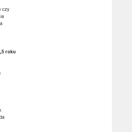
e czy
ia
ia
,5 roku
h
k
ada