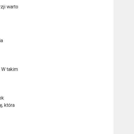
zji warto
ia
 W takim
ek
, która