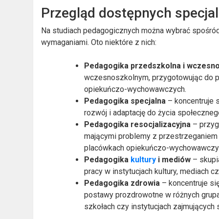
Przegląd dostępnych specjal
Na studiach pedagogicznych można wybrać spośród w
wymaganiami. Oto niektóre z nich:
Pedagogika przedszkolna i wczesn
wczesnoszkolnym, przygotowując do p
opiekuńczo-wychowawczych.
Pedagogika specjalna
– koncentruje s
rozwój i adaptację do życia społeczn
Pedagogika resocjalizacyjna
– przyg
mającymi problemy z przestrzeganiem
placówkach opiekuńczo-wychowawczych,
Pedagogika
kultury
i mediów
– skupia
pracy w instytucjach kultury, mediach 
Pedagogika zdrowia
– koncentruje się
postawy prozdrowotne w różnych grup
szkołach czy instytucjach zajmujących 