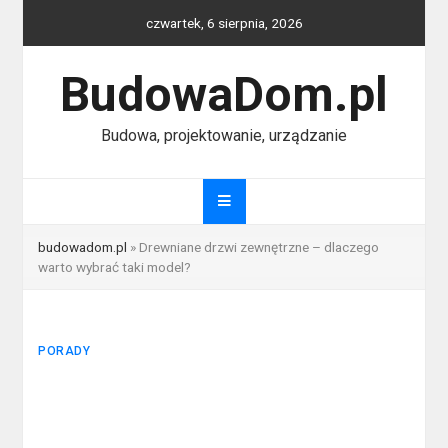
Skip
czwartek, 6 sierpnia, 2026
to
content
BudowaDom.pl
Budowa, projektowanie, urządzanie
budowadom.pl
»
Drewniane drzwi zewnętrzne – dlaczego
warto wybrać taki model?
PORADY