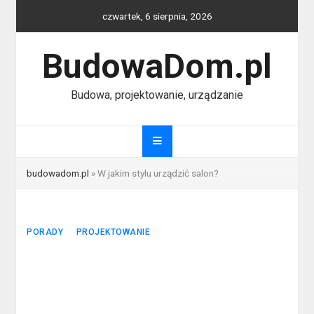
Skip
czwartek, 6 sierpnia, 2026
to
content
BudowaDom.pl
Budowa, projektowanie, urządzanie
budowadom.pl
»
W jakim stylu urządzić salon?
PORADY
PROJEKTOWANIE