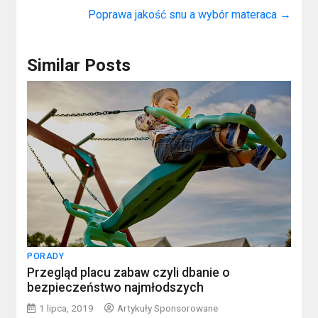
Poprawa jakość snu a wybór materaca
→
Similar Posts
PORADY
Przegląd placu zabaw czyli dbanie o
bezpieczeństwo najmłodszych
1 lipca, 2019
Artykuły Sponsorowane