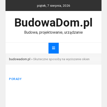
Skip
piątek, 7 sierpnia, 2026
to
content
BudowaDom.pl
Budowa, projektowanie, urządzanie
budowadom.pl
»
Skuteczne sposoby na wyciszenie okien
PORADY