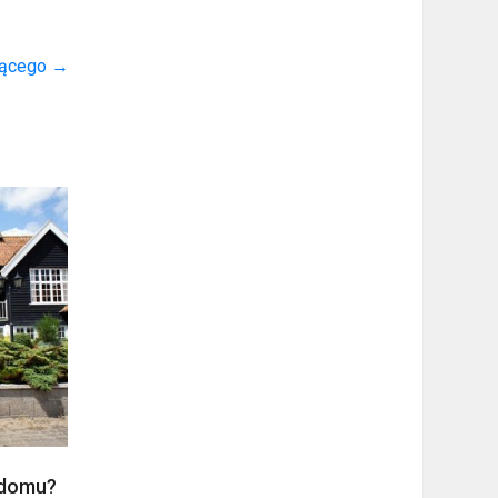
ującego
→
 domu?