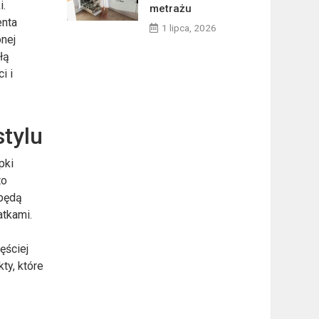
i.
metrażu
enta
1 lipca, 2026
onej
łą
i i
tylu
pki
to
 będą
atkami.
ęściej
ty, które