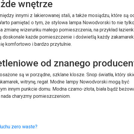
ażde wnętrze
iędzy innymi z lakierowanej stali, a także mosiądzu, które są 
Warto pamiętać o tym, że stylowa lampa Nowodvorski to nie tylk
na zmianę wizerunku małego pomieszczenia, na przykład łazienk
tlą doskonale każde pomieszczenie i doświetlą każdy zakamarek
ię komfortowo i bardzo przytulnie.
tleniowe od znanego producen
osażone są w porządne, szklane klosze. Snop światła, który sk
 zakamarek, witrynę, regał. Modne lampy Nowodvorski mogą być
dym innym punkcie domu. Modna czarno-złota, biała bądź beżow
 i nada charyzmy pomieszczeniom.
uchu zero waste?