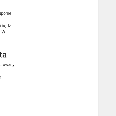
odporne
o
i bądź
. W
ta
ierowany
a