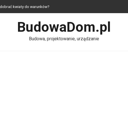
k dobrać kwiaty do warunków?
 — jak urządzić mieszkanie z duszą?
BudowaDom.pl
— praktyczne i estetyczne rozwiązania do domu
hni — komfort nawet na niewielkim metrażu
Budowa, projektowanie, urządzanie
– dlaczego ich jakość ma kluczowe znaczenie dla wydajności silnika?