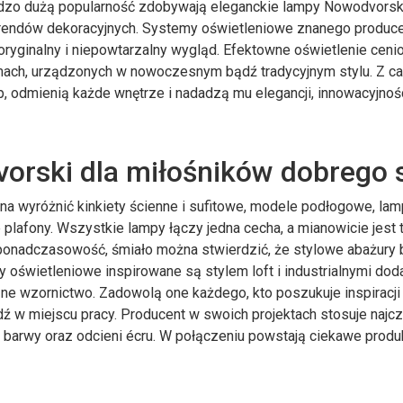
dzo dużą popularność zdobywają eleganckie lampy Nowodvorsk
trendów dekoracyjnych. Systemy oświetleniowe znanego produc
ryginalny i niepowtarzalny wygląd. Efektowne oświetlenie ceni
ach, urządzonych w nowoczesnym bądź tradycyjnym stylu. Z ca
 odmienią każde wnętrze i nadadzą mu elegancji, innowacyjnośc
orski dla miłośników dobrego s
 wyróżnić kinkiety ścienne i sufitowe, modele podłogowe, lam
 plafony. Wszystkie lampy łączy jedna cecha, a mianowicie jest 
 ponadczasowość, śmiało można stwierdzić, że stylowe abażury
y oświetleniowe inspirowane są stylem loft i industrialnymi dod
zne wzornictwo. Zadowolą one każdego, kto poszukuje inspiracji
 w miejscu pracy. Producent w swoich projektach stosuje najcz
j barwy oraz odcieni écru. W połączeniu powstają ciekawe produk