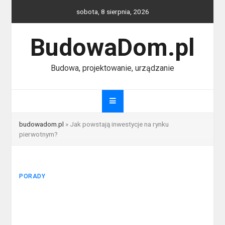
Skip
sobota, 8 sierpnia, 2026
to
content
BudowaDom.pl
Budowa, projektowanie, urządzanie
budowadom.pl
»
Jak powstają inwestycje na rynku
pierwotnym?
PORADY