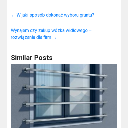
←
W jaki sposób dokonać wyboru gruntu?
Wynajem czy zakup wózka widłowego –
rozwiązania dla firm
→
Similar Posts