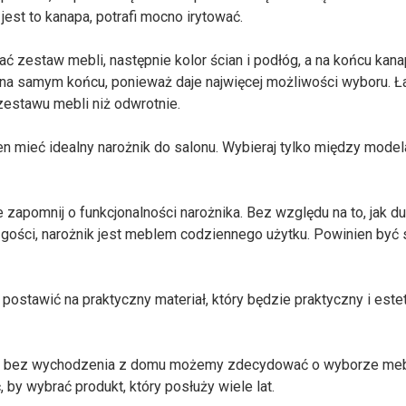
jest to kanapa, potrafi mocno irytować.
ć zestaw mebli, następnie kolor ścian i podłóg, a na końcu kana
 na samym końcu, ponieważ daje najwięcej możliwości wyboru. Ł
zestawu mebli niż odwrotnie.
ien mieć idealny narożnik do salonu. Wybieraj tylko między model
zapomnij o funkcjonalności narożnika. Bez względu na to, jak d
gości, narożnik jest meblem codziennego użytku. Powinien być 
postawić na praktyczny materiał, który będzie praktyczny i est
że bez wychodzenia z domu możemy zdecydować o wyborze mebl
by wybrać produkt, który posłuży wiele lat.