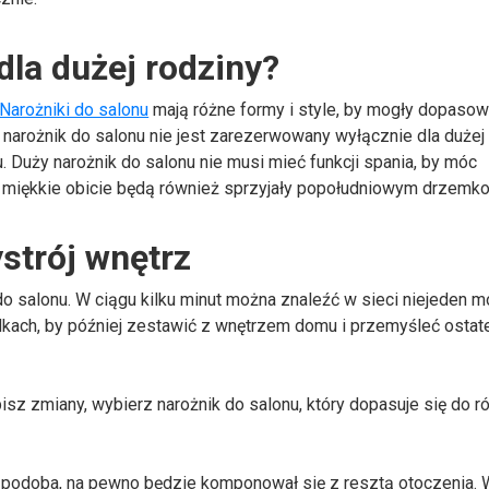
dla dużej rodziny?
Narożniki do salonu
mają różne formy i style, by mogły dopasow
 narożnik do salonu nie jest zarezerwowany wyłącznie dla dużej 
 Duży narożnik do salonu nie musi mieć funkcji spania, by móc
 miękkie obicie będą również sprzyjały popołudniowym drzemk
ystrój wnętrz
do salonu. W ciągu kilku minut można znaleźć w sieci niejeden m
dkach, by później zestawić z wnętrzem domu i przemyśleć osta
bisz zmiany, wybierz narożnik do salonu, który dopasuje się do r
ię podoba, na pewno będzie komponował się z resztą otoczenia. 