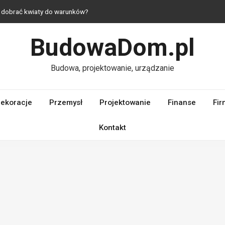
ak dobrać kwiaty do warunków?
 — jak urządzić mieszkanie z duszą?
BudowaDom.pl
— praktyczne i estetyczne rozwiązania do domu
hni — komfort nawet na niewielkim metrażu
Budowa, projektowanie, urządzanie
– dlaczego ich jakość ma kluczowe znaczenie dla wydajności silnika?
ekoracje
Przemysł
Projektowanie
Finanse
Fir
Kontakt