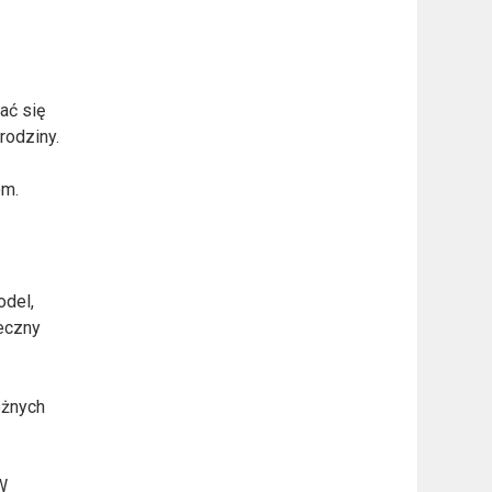
ać się
rodziny.
om.
odel,
teczny
óżnych
W