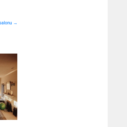
 salonu
→