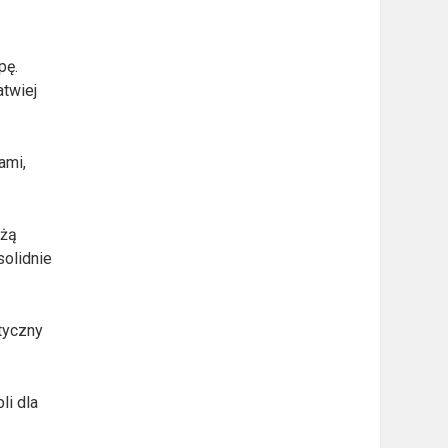
pę.
atwiej
ami,
użą
solidnie
etyczny
i dla