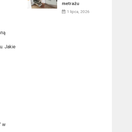
metrażu
1 lipca, 2026
sną
u. Jakie
” w