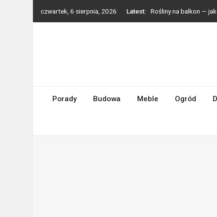
Skip
czwartek, 6 sierpnia, 2026
Latest:
Rośliny na balkon — j
to
Styl boho we wnętrzach
content
Grzejniki dekoracyjne 
Zmywarka do małej kuc
Turbosprężarki Holset 
Porady
Budowa
Meble
Ogród
D