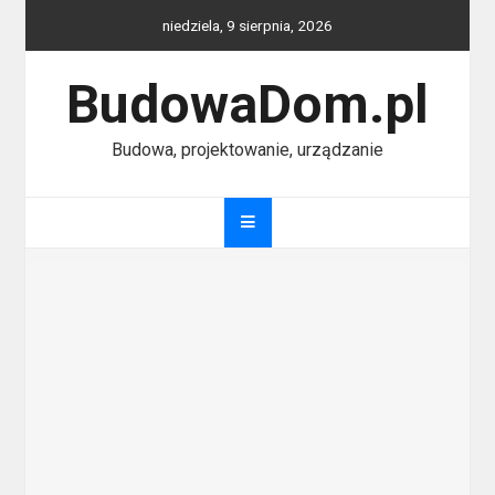
Skip
niedziela, 9 sierpnia, 2026
to
content
BudowaDom.pl
Budowa, projektowanie, urządzanie