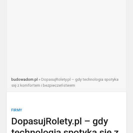
budowadom.pl
»
DopasujRolety.pl – gdy technologia spotyka
się z komfortem i bezpieczeństwem
FIRMY
DopasujRolety.pl – gdy
technologia spotyka się z