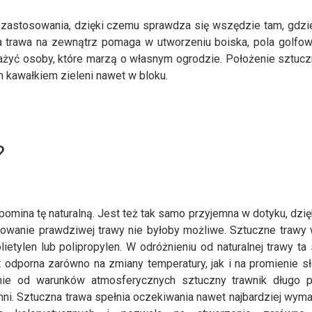
 zastosowania, dzięki czemu sprawdza się wszędzie tam, gdzie
na trawa na zewnątrz pomaga w utworzeniu boiska, pola golfo
ażyć osoby, które marzą o własnym ogrodzie. Położenie sztucz
m kawałkiem zieleni nawet w bloku.
?
omina tę naturalną. Jest też tak samo przyjemna w dotyku, dzi
sowanie prawdziwej trawy nie byłoby możliwe. Sztuczne trawy
lietylen lub polipropylen. W odróżnieniu od naturalnej trawy ta
st odporna zarówno na zmiany temperatury, jak i na promienie s
nie od warunków atmosferycznych sztuczny trawnik długo p
zchni. Sztuczna trawa spełnia oczekiwania nawet najbardziej wym