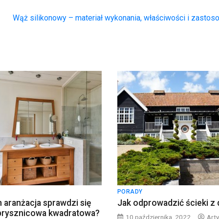
Wąż silikonowy – materiał wykonania, właściwości i zasto
PORADY
h aranżacja sprawdzi się
Jak odprowadzić ścieki z
 prysznicowa kwadratowa?
10 października, 2022
Arty