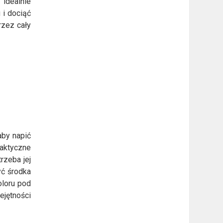
idealnie
 i dociąć
rzez cały
aby napić
raktyczne
rzeba jej
yć środka
oloru pod
ejętności