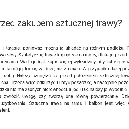
zed zakupem sztucznej trawy?
 i tarasie, ponieważ można ją układać na różnym podłożu. 
 warstwy. Syntetyczną trawę kupuje się na metry, dlatego prze
 położona. Warto jednak kupić więcej wykładziny, aby zabezpiec
em kupić jej trochę za dużo, niż za mało. W przypadku dużej po
ze sobą. Należy pamiętać, że przed położeniem sztucznej tra
ucha. Trzeba więc odkurzyć i umyć posadzkę, a następnie pozo
zka nie ma żadnych nierówności, a jeśli tak, należy je wypełnić
a zwrócić uwagę, czy tworzą one równą powierzchnię. Dzi
użytkowania. Sztuczna trawa na taras i balkon jest więc 
leni.