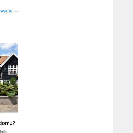
sowanie
→
 domu?
kuły