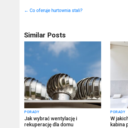
←
Co oferuje hurtownia stali?
Similar Posts
PORADY
PORADY
Jak wybrać wentylację i
W jakic
rekuperację dla domu
kabina