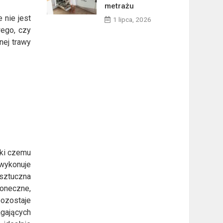
metrażu
 nie jest
1 lipca, 2026
wego, czy
nej trawy
ęki czemu
 wykonuje
 sztuczna
łoneczne,
ozostaje
agających