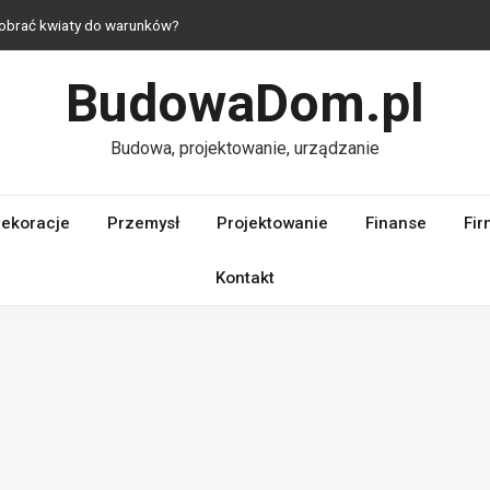
 dobrać kwiaty do warunków?
— jak urządzić mieszkanie z duszą?
BudowaDom.pl
praktyczne i estetyczne rozwiązania do domu
i — komfort nawet na niewielkim metrażu
Budowa, projektowanie, urządzanie
dlaczego ich jakość ma kluczowe znaczenie dla wydajności silnika?
ekoracje
Przemysł
Projektowanie
Finanse
Fir
Kontakt