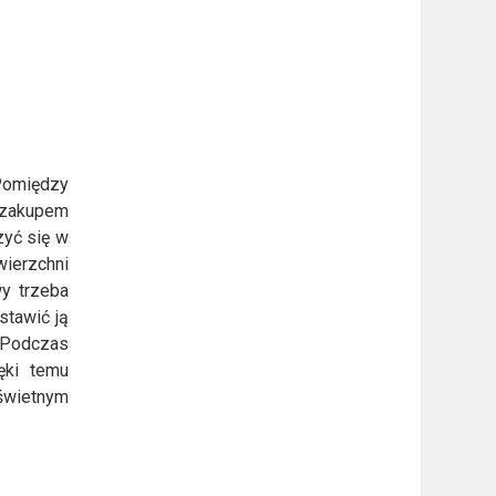
Pomiędzy
d zakupem
zyć się w
wierzchni
wy trzeba
stawić ją
. Podczas
ęki temu
świetnym