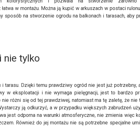
h kolorystycznych i pozwala na stworzenie zarówno 
ż łatwa w montażu. Można ją kupić w arkuszach w postaci rulonu
ny sposób na stworzenie ogrodu na balkonach i tarasach, aby p
 nie tylko
i tarasu. Dzięki temu prawdziwy ogród nie jest już potrzebny, 
wy w eksploatacji i nie wymaga pielęgnacji, jest to bardzo p
e różni się od tej prawdziwej, natomiast ma tę zaletę, że nie t
 Wystarczy ją odkurzyć, a w przypadku większych zabrudzeń uż
wa jest odporna na warunki atmosferyczne, nie zmienia więc k
zczem. Również do jej montażu nie są potrzebne specjalne umi