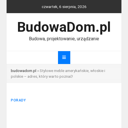
Skip
czwartek, 6 sierpnia, 2026
to
content
BudowaDom.pl
Budowa, projektowanie, urządzanie
budowadom.pl
»
Stylowe meble amerykańskie, włoskie i
polskie – adres, który warto poznać!
PORADY