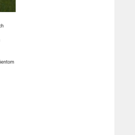
ch
u
lientom