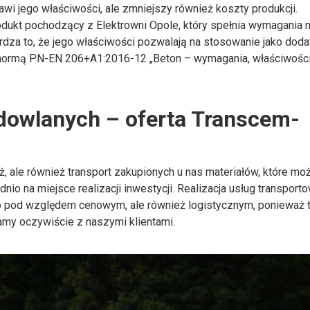
rawi jego właściwości, ale zmniejszy również koszty produkcji.
odukt pochodzący z Elektrowni Opole, który spełnia wymagania 
rdza to, że jego właściwości pozwalają na stosowanie jako doda
z normą PN-EN 206+A1:2016-12 „Beton – wymagania, właściwości
dowlanych – oferta Transcem-
, ale również transport zakupionych u nas materiałów, które m
io na miejsce realizacji inwestycji. Realizacja usług transport
ylko pod względem cenowym, ale również logistycznym, ponieważ 
amy oczywiście z naszymi klientami.