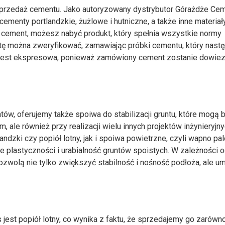
 sprzedaż cementu. Jako autoryzowany dystrybutor Górażdże Ce
ementy portlandzkie, żużlowe i hutniczne, a także inne materiał
 cement, możesz nabyć produkt, który spełnia wszystkie normy
ę można zweryfikować, zamawiając próbki cementu, który nastę
 jest ekspresowa, ponieważ zamówiony cement zostanie dowie
w, oferujemy także spoiwa do stabilizacji gruntu, które mogą 
ale również przy realizacji wielu innych projektów inżynieryjny
ndzki czy popiół lotny, jak i spoiwa powietrzne, czyli wapno pal
 plastyczności i urabialność gruntów spoistych. W zależności 
zwolą nie tylko zwiększyć stabilność i nośność podłoża, ale u
st popiół lotny, co wynika z faktu, że sprzedajemy go zarówno