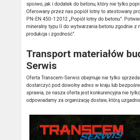
spoiwo, jak i dodatek do betonu, który nie tylko pop
Oferowany przez nas popiół lotny to atestowany pr
PN-EN 450-1:2012 „Popiół lotny do betonu”. Potwie
mineralny typu II do wytwarzania betonu zgodnie 
produkcja i zgodność”.
Transport materiałów bu
Serwis
Oferta Transcem-Serwis obejmuje nie tylko sprzedaż
dostarczyć pod dowolny adres w kraju lub bezpośredn
sprawia, że nasza oferta jest konkurencyjna nie t
odpowiadamy za organizację dostaw, którą uzgadni