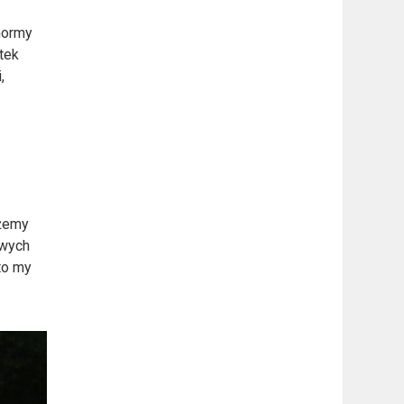
normy
tek
,
ożemy
owych
to my