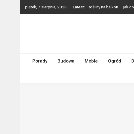
Rośliny na balkon — jak 
Skip
piątek, 7 sierpnia, 2026
Latest:
Styl boho we wnętrzach —
to
content
Grzejniki dekoracyjne — p
Zmywarka do małej kuchni
Turbosprężarki Holset – d
Porady
Budowa
Meble
Ogród
D