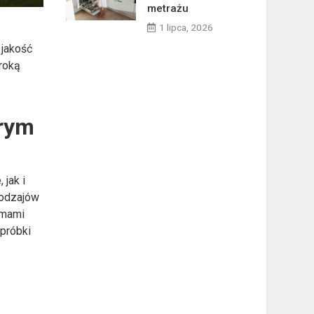
metrażu
1 lipca, 2026
 jakość
roką
órym
jak i
rodzajów
rmami
 próbki