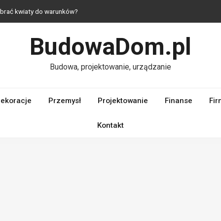
dobrać kwiaty do warunków?
 jak urządzić mieszkanie z duszą?
raktyczne i estetyczne rozwiązania do domu
BudowaDom.pl
 — komfort nawet na niewielkim metrażu
laczego ich jakość ma kluczowe znaczenie dla wydajności silnika?
Budowa, projektowanie, urządzanie
ekoracje
Przemysł
Projektowanie
Finanse
Fir
Kontakt