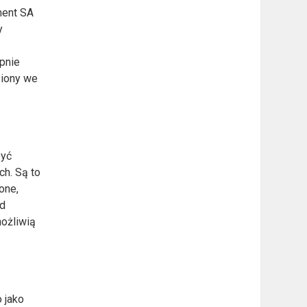
ment SA
y
pnie
ziony we
być
ch. Są to
one,
od
możliwią
 jako