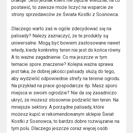
brakuje. Jeśli jednak klient nie będzie wiedział, na co
postawić, to zawsze może liczyć na wsparcie ze
strony sprzedawców ze Świata Kostki z Sosnowca.
Dlaczego warto zaś w ogóle zdecydować się na
palisady? Należy zaznaczyć, że te produkty są
uniwersalne. Mogą być bowiem zastosowane nawet
wtedy, kiedy konkretny teren nie jest do końca równy.
A to ważne zagadnienie. Co ma jeszcze w tym
temacie spore znaczenie? Kolejna ważna sprawa
jest taka, że dobrej jakości palisady służą do tego,
aby wydzielić odpowiednie strefy na terenie ogrodu.
Na przykład na prace gospodarcze itp. Masz sporo
miejsca w swoim ogrodzie? Nie da się zasadniczo
ukryć, że możesz stosownie podzielić ten teren. Na
mniejsze sektory. A porządne palisady, które
możesz kupić w rekomendowanym sklepie Świat
Kostki z Sosnowca, to bardzo dobre rozwiązanie na
tym polu. Dlaczego jeszcze coraz więcej osób