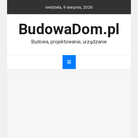
Skip
niedziela, 9 sierpnia, 2026
to
content
BudowaDom.pl
Budowa, projektowanie, urządzanie