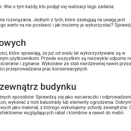
ie o tym każdy, kto podjął się realizacji tego zadania.
e rozwiązania. Jednym z tych, które zasługują na uwagę jest
go warto na nie postawić i jak możemy je wykorzystać? Sprawd
towych
i, które sprawiają, że już od wielu lat wykorzystywane są w
tnym użytkownikom. Przede wszystkim są niezwykle odporne n
cieranie i zginanie. Wykonane ze stali nierdzewnej nawet prze
ści przeprowadzania prac konserwacyjnych.
zewnątrz budynku
nych sposobów. Sprawdzą się jako wycieraczki i odprowadzen
on, wykonać z nich balustrady lub elementy ogrodzenia. Dobry
wych jako materiał, z którego wykonujemy schody zewnętrzne. 
efektownie wyglądających rabat i klombów a nawet do mebli