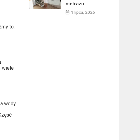
metrażu
1 lipca, 2026
źmy to.
a
z wiele
ia wody
m
Część