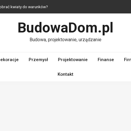
 dobrać kwiaty do warunków?
— jak urządzić mieszkanie z duszą?
BudowaDom.pl
praktyczne i estetyczne rozwiązania do domu
i — komfort nawet na niewielkim metrażu
Budowa, projektowanie, urządzanie
dlaczego ich jakość ma kluczowe znaczenie dla wydajności silnika?
ekoracje
Przemysł
Projektowanie
Finanse
Fir
Kontakt