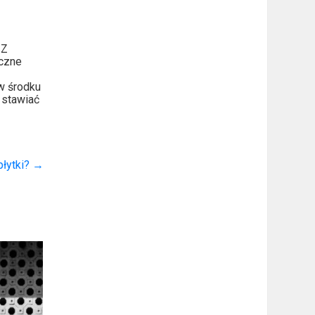
 Z
yczne
w środku
 stawiać
płytki?
→