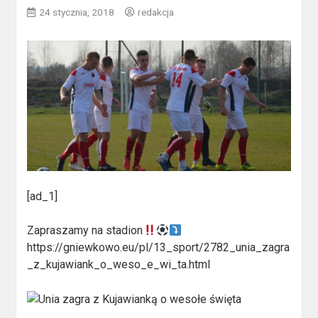
24 stycznia, 2018
redakcja
[ad_1]
Zapraszamy na stadion
https://gniewkowo.eu/pl/13_sport/2782_unia_zagra
_z_kujawiank_o_weso_e_wi_ta.html