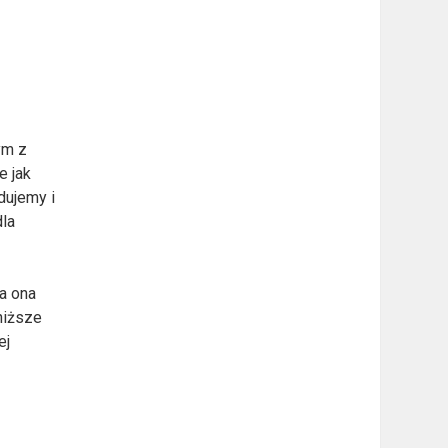
ym z
e jak
dujemy i
dla
a ona
niższe
ej