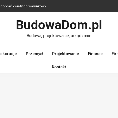
ak dobrać kwiaty do warunków?
 — jak urządzić mieszkanie z duszą?
BudowaDom.pl
— praktyczne i estetyczne rozwiązania do domu
hni — komfort nawet na niewielkim metrażu
Budowa, projektowanie, urządzanie
– dlaczego ich jakość ma kluczowe znaczenie dla wydajności silnika?
ekoracje
Przemysł
Projektowanie
Finanse
Fir
Kontakt