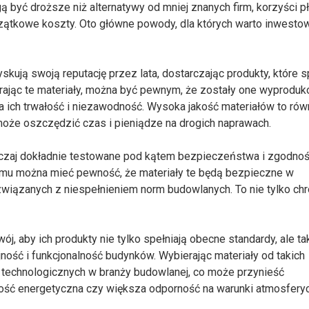
 być droższe niż alternatywy od mniej znanych firm, korzyści p
ątkowe koszty. Oto główne powody, dla których warto inwesto
ją swoją reputację przez lata, dostarczając produkty, które s
erając te materiały, można być pewnym, że zostały one wyprodu
a ich trwałość i niezawodność. Wysoka jakość materiałów to rów
 może oszczędzić czas i pieniądze na drogich naprawach.
zaj dokładnie testowane pod kątem bezpieczeństwa i zgodnoś
emu można mieć pewność, że materiały te będą bezpieczne w
iązanych z niespełnieniem norm budowlanych. To nie tylko chr
ój, aby ich produkty nie tylko spełniają obecne standardy, ale t
ość i funkcjonalność budynków. Wybierając materiały od takich
 technologicznych w branży budowlanej, co może przynieść
ność energetyczna czy większa odporność na warunki atmosfery