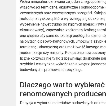
Wełna mineralna, uznawana za jeden z najpopularnie
właściwości termiczne, akustyczne i ognioodporne,
zewnętrznych oraz wewnętrznych przegród. Kolejną g
metodą natryskową, które wyróżniają się doskonałą
wypełnienie nawet trudno dostępnych miejsc. Płyty i
ekstrudowany), zapewniają znakomitą izolację termi
one chętnie używane do izolacji podłóg, fundament
na płytach gipsowo-kartonowych, umożliwia szybkie
termiczną i akustyczną oraz możliwość łatwego mon
modernizacje czy remonty. Połączenie nowoczesnyc
liczne korzyści, nie tylko zapewniając doskonałe p
szybkie i estetyczne wykończenie wnętrz, jednoc
budowlanych i promowanie recyklingu.
Dlaczego warto wybierać
renomowanych produce
Decyzja o wyborze materiałów budowlanych od re