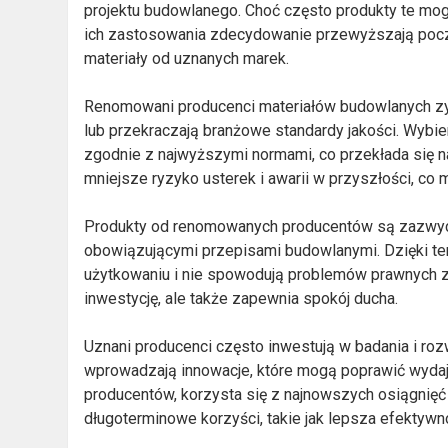
projektu budowlanego. Choć często produkty te mogą
ich zastosowania zdecydowanie przewyższają pocz
materiały od uznanych marek.
Renomowani producenci materiałów budowlanych zysku
lub przekraczają branżowe standardy jakości. Wybi
zgodnie z najwyższymi normami, co przekłada się n
mniejsze ryzyko usterek i awarii w przyszłości, co
Produkty od renomowanych producentów są zazwyc
obowiązującymi przepisami budowlanymi. Dzięki t
użytkowaniu i nie spowodują problemów prawnych zw
inwestycję, ale także zapewnia spokój ducha.
Uznani producenci często inwestują w badania i rozw
wprowadzają innowacje, które mogą poprawić wydajn
producentów, korzysta się z najnowszych osiągnięć
długoterminowe korzyści, takie jak lepsza efektyw