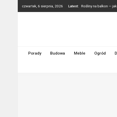
Skip
czwartek, 6 sierpnia, 2026
Latest:
Rośliny na balkon — j
to
Styl boho we wnętrzach
content
Grzejniki dekoracyjne 
Zmywarka do małej kuc
Turbosprężarki Holset 
Porady
Budowa
Meble
Ogród
D