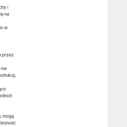
hy i
ię na
ło w
a przez
 nie
trukcji,
ąco
ednich
m, mogą
ależność