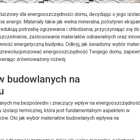
luczowy dla energooszczędności domu, decydując o jego izolac
ie energii. Materiały takie jak wełna mineralna, polistyren eksp
edukują potrzebę ogrzewania i chłodzenia, przyczyniając się do
szczelnienie, zastosowanie materiałów odnawialnych oraz inno
wność energetyczną budynku. Odkryj, jak świadomy wybór mater
zrewolucjonizować energooszczędność Twojego domu, zapewni
pierając zrównoważony rozwój.
w budowlanych na
u
lanych ma bezpośredni i znaczący wpływ na energooszczędnoś
 izolacji termicznej, która jest fundamentalnym aspektem w
ków. Oto jak wybór materiałów budowlanych wpływa na