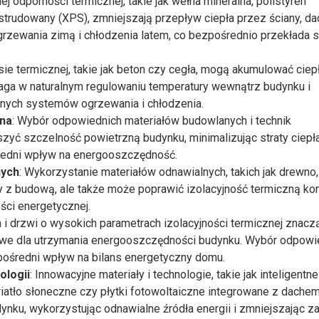
ej odporności termicznej, takie jak wełna mineralna, polistyren
trudowany (XPS), zmniejszają przepływ ciepła przez ściany, dac
ogrzewania zimą i chłodzenia latem, co bezpośrednio przekłada s
asie termicznej, takie jak beton czy cegła, mogą akumulować ciep
maga w naturalnym regulowaniu temperatury wewnątrz budynku i
nych systemów ogrzewania i chłodzenia.
zna
: Wybór odpowiednich materiałów budowlanych i technik
yć szczelność powietrzną budynku, minimalizując straty ciepł
redni wpływ na energooszczędność.
nych
: Wykorzystanie materiałów odnawialnych, takich jak drewno,
 z budową, ale także może poprawić izolacyjność termiczną kons
ści energetycznej.
a i drzwi o wysokich parametrach izolacyjności termicznej znacz
uczowe dla utrzymania energooszczędności budynku. Wybór odpowi
pośredni wpływ na bilans energetyczny domu.
ologii
: Innowacyjne materiały i technologie, takie jak inteligentne
iatło słoneczne czy płytki fotowoltaiczne integrowane z dache
nku, wykorzystując odnawialne źródła energii i zmniejszając z