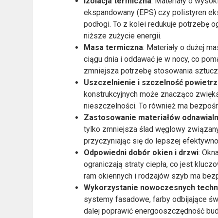
Izolacja termiczna
: Materiały o wysoki
ekspandowany (EPS) czy polistyren eks
podłogi. To z kolei redukuje potrzebę 
niższe zużycie energii.
Masa termiczna
: Materiały o dużej m
ciągu dnia i oddawać je w nocy, co po
zmniejsza potrzebę stosowania sztucz
Uszczelnienie i szczelność powietr
konstrukcyjnych może znacząco zwiększ
nieszczelności. To również ma bezpoś
Zastosowanie materiałów odnawial
tylko zmniejsza ślad węglowy związany
przyczyniając się do lepszej efektywno
Odpowiedni dobór okien i drzwi
: Okn
ograniczają straty ciepła, co jest kl
ram okiennych i rodzajów szyb ma bez
Wykorzystanie nowoczesnych techn
systemy fasadowe, farby odbijające św
dalej poprawić energooszczędność budy