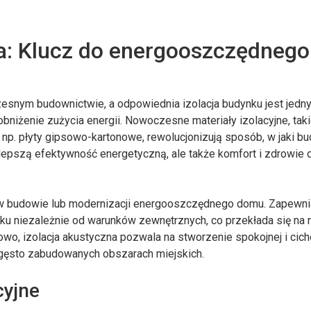
wa: Klucz do energooszczędnego
esnym budownictwie, a odpowiednia izolacja budynku jest jedn
niżenie zużycia energii. Nowoczesne materiały izolacyjne, taki
 np. płyty gipsowo-kartonowe, rewolucjonizują sposób, w jaki bu
lepszą efektywność energetyczną, ale także komfort i zdrowie 
a w budowie lub modernizacji energooszczędnego domu. Zapewni
ku niezależnie od warunków zewnętrznych, co przekłada się na 
wo, izolacja akustyczna pozwala na stworzenie spokojnej i cich
 gęsto zabudowanych obszarach miejskich.
cyjne