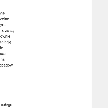
ane
czelne
tyren
ia, że są
łównie
zolację
łe
nosi
 na
 odpadów
 całego