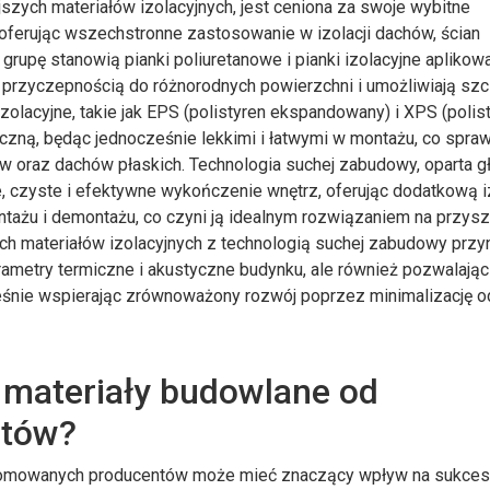
jszych materiałów izolacyjnych, jest ceniona za swoje wybitne
 oferując wszechstronne zastosowanie w izolacji dachów, ścian
rupę stanowią pianki poliuretanowe i pianki izolacyjne aplikow
 przyczepnością do różnorodnych powierzchni i umożliwiają sz
zolacyjne, takie jak EPS (polistyren ekspandowany) i XPS (polis
czną, będąc jednocześnie lekkimi i łatwymi w montażu, co spraw
ów oraz dachów płaskich. Technologia suchej zabudowy, oparta g
, czyste i efektywne wykończenie wnętrz, oferując dodatkową i
tażu i demontażu, co czyni ją idealnym rozwiązaniem na przysz
h materiałów izolacyjnych z technologią suchej zabudowy przy
arametry termiczne i akustyczne budynku, ale również pozwalając
ześnie wspierając zrównoważony rozwój poprzez minimalizację
 materiały budowlane od
ntów?
nomowanych producentów może mieć znaczący wpływ na sukces