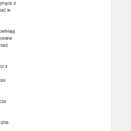
łynące z
wać w
pełniają
kowane
nież
ci z
oni
akże
czne.