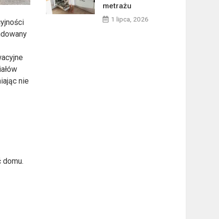
metrażu
1 lipca, 2026
yjności
andowany
wacyjne
iałów
ając nie
ć domu.